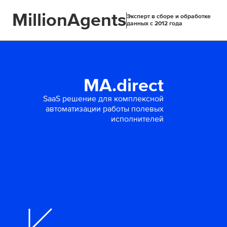
MillionAgents
Эксперт в сборе и обработке
данных с 2012 года
MA.direct
SaaS решение для комплексной
автоматизации работы полевых
исполнителей