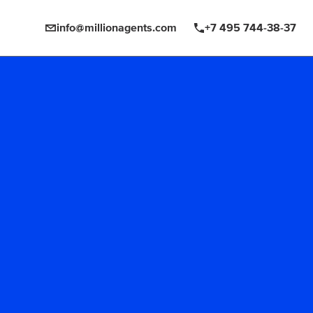
info@millionagents.com
+7 495 744-38-37